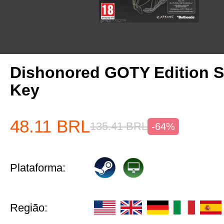
Dishonored GOTY Edition 
Key
48.11
BRL
135.41
BRL
-64%
Plataforma:
Região: